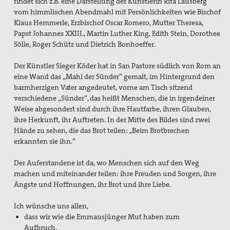
findet sich z.B. eine Darstellung der Künstlerin Rita Lausberg
vom himmlischen Abendmahl mit Persönlichkeiten wie Bischof
Klaus Hemmerle, Erzbischof Oscar Romero, Mutter Theresa,
Papst Johannes XXIII., Martin Luther King, Edith Stein, Dorothee
Sölle, Roger Schütz und Dietrich Bonhoeffer.
Der Künstler Sieger Köder hat in San Pastore südlich von Rom an
eine Wand das „Mahl der Sünder“ gemalt, im Hintergrund den
barmherzigen Vater angedeutet, vorne am Tisch sitzend
verschiedene „Sünder“, das heißt Menschen, die in irgendeiner
Weise abgesondert sind durch ihre Hautfarbe, ihren Glauben,
ihre Herkunft, ihr Auftreten. In der Mitte des Bildes sind zwei
Hände zu sehen, die das Brot teilen: „Beim Brotbrechen
erkannten sie ihn.“
Der Auferstandene ist da, wo Menschen sich auf den Weg
machen und miteinander teilen: ihre Freuden und Sorgen, ihre
Ängste und Hoffnungen, ihr Brot und ihre Liebe.
Ich wünsche uns allen,
dass wir wie die Emmausjünger Mut haben zum
Aufbruch,