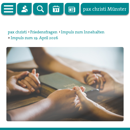
pax christi Münster
Zur Startseite
pax christi
›
Friedensfragen
›
Impuls zum Innehalten
»
Impuls zum 19. April 2026
pax christi Deutsche Sektion
Vor Ort
Themen
Kampagnen
Publikationen
Facebook
Kontakt
Impressum