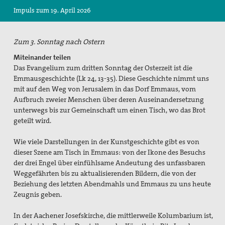
Impuls zum 19. April 2026
Suche
Zum 3. Sonntag nach Ostern
Miteinander teilen
Das Evangelium zum dritten Sonntag der Osterzeit ist die
Emmausgeschichte (Lk 24, 13-35). Diese Geschichte nimmt uns
mit auf den Weg von Jerusalem in das Dorf Emmaus, vom
Aufbruch zweier Menschen über deren Auseinandersetzung
unterwegs bis zur Gemeinschaft um einen Tisch, wo das Brot
geteilt wird.
Wie viele Darstellungen in der Kunstgeschichte gibt es von
dieser Szene am Tisch in Emmaus: von der Ikone des Besuchs
der drei Engel über einfühlsame Andeutung des unfassbaren
Weggefährten bis zu aktualisierenden Bildern, die von der
Beziehung des letzten Abendmahls und Emmaus zu uns heute
Zeugnis geben.
In der Aachener Josefskirche, die mittlerweile Kolumbarium ist,