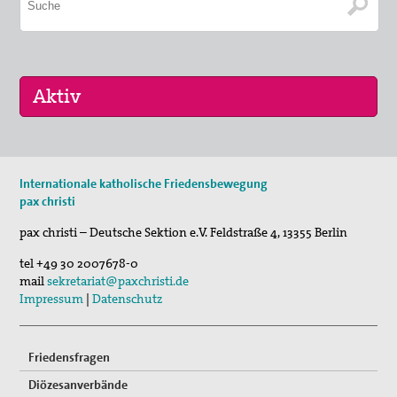
11. Aug 2026
Internationale katholische Friedensbewegung
Sommerferien-Friedensliedersingen
pax christi
29. Aug 2026
pax christi – Deutsche Sektion e.V.
Feldstraße 4
,
13355
Berlin
Fahrradpilgertour 2026
tel
+49 30 2007678-0
05. Sep 2026
mail
sekretariat@paxchristi.de
Musik für den Frieden
Impressum
|
Datenschutz
Friedensfragen
Diözesanverbände