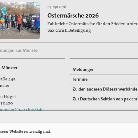
07. Apr 2026
Ostermärsche 2026
Zahlreiche Ostermärsche für den Frieden unter
pax christi Beteiligung
ldungen aus Münster
ti Münster
Meldungen
traße 44a
Termine
nster
Zu den anderen Diözesanverbände
im Hügel
Zur Deutschen Sektion von pax chri
-511420
uenster@paxchristi.de
nserer Website notwendig sind.