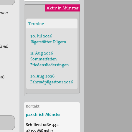
Aktiv in Münster
samen
Termine
30. Jul 2026
Jägerstätter-Pilgern
land,
11. Aug 2026
Sommerferien-
Friedensliedersingen
29. Aug 2026
en
)
Fahrradpilgertour 2026
Kontakt
pax christi Münster
Schillerstraße 44a
48155
Münster