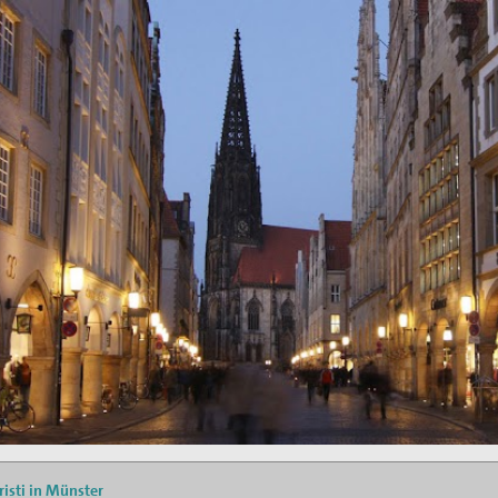
egung in der
ktion und arbeitet in
ischen Konzils.
lied des weltweiten
de des II. Weltkrieges,
en
hnung die Hand
risti in Münster