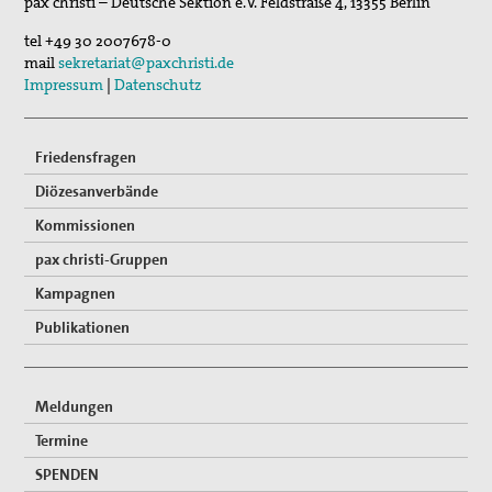
pax christi – Deutsche Sektion e.V.
Feldstraße 4
,
13355
Berlin
Sommerferien-Friedensliedersingen
tel
+49 30 2007678-0
29. Aug 2026
mail
sekretariat@paxchristi.de
Fahrradpilgertour 2026
Impressum
|
Datenschutz
Friedensfragen
Diözesanverbände
Kommissionen
pax christi-Gruppen
Kampagnen
Publikationen
Meldungen
Termine
SPENDEN