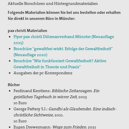
Aktuelle Broschüren und Hintergrundmaterialien
Flucht und Migration
Folgende Materialien können Sie bei uns bestellen oder erhalten
Friedensbildung
Sie direkt in unserem Büro in Münster:
Frieden, Soziale Gerechtigkeit und Klimapolitik
pax christi Materialien
Flyer pax christi Diözesanverband Münster (Neuauflage
pc-Korrespondenz
2025)
Broschüre "gewaltfrei wirkt. Erfolge der Gewaltfreiheit"
Archiv
(Neuauflage 2020)
Broschüre "Wie funktioniert Gewaltfreiheit? Aktive
Materialien
Gewaltfreiheit in Theorie und Praxis"
Ausgaben der pc-Korrespondenz
Print-Materialien
Bücher
Newsletter
Ferdinand Kerstiens:
Biblische Zeitansagen. Ein
geistliches Tagebuch in wirrer Zeit
, 2023
Ausstellung Gestalten der Gewaltfreiheit
10 Euro
George Pattery S.J.:
Gandhi als Glaubender. Eine indisch-
Papst Johannes XXIII-Preis
christliche Sichtweise,
2021.
10 Euro
Preisträger*innen
Eugen Drewermann:
Wege zum Frieden
. 2021