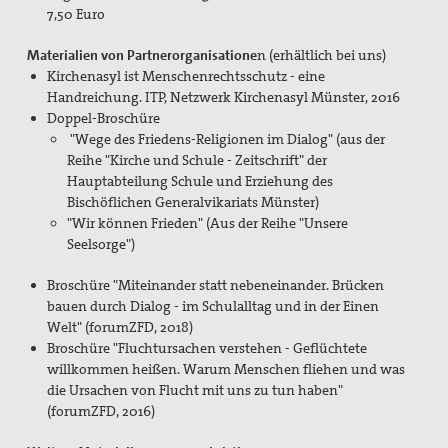
7,50 Euro
Preisbeirat
Materialien von Partnerorganisatione
n (erhältlich bei uns)
Hintergrund: Papst Johannes XXIII und II.
Kirchenasyl ist Menschenrechtsschutz - eine
Vatikanisches Konzil
Handreichung. ITP, Netzwerk Kirchenasyl Münster, 2016
Doppel-Broschüre
Spiritueller Impuls
"Wege des Friedens-Religionen im Dialog" (aus der
Mitmachen
Reihe "Kirche und Schule - Zeitschrift" der
Hauptabteilung Schule und Erziehung des
Basisgruppen
Bischöflichen Generalvikariats Münster)
"Wir können Frieden" (Aus der Reihe "Unsere
Spenden Friedensreferent
Seelsorge")
Aktionen / Projekte
Broschüre "Miteinander statt nebeneinander. Brücken
bauen durch Dialog - im Schulalltag und in der Einen
Mitglied werden!
Welt" (forumZFD, 2018)
Broschüre "Fluchtursachen verstehen - Geflüchtete
Mitgliedschaft verschenken
willkommen heißen. Warum Menschen fliehen und was
die Ursachen von Flucht mit uns zu tun haben"
Spenden und Fördern
(forumZFD, 2016)
Kampagnen & Partner*innen