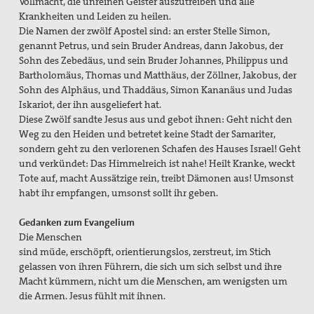
Vollmacht, die unreinen Geister auszutreiben und alle
Krankheiten und Leiden zu heilen.
Die Namen der zwölf Apostel sind: an erster Stelle Simon,
genannt Petrus, und sein Bruder Andreas, dann Jakobus, der
Sohn des Zebedäus, und sein Bruder Johannes, Philippus und
Bartholomäus, Thomas und Matthäus, der Zöllner, Jakobus, der
Sohn des Alphäus, und Thaddäus, Simon Kananäus und Judas
Iskariot, der ihn ausgeliefert hat.
Diese Zwölf sandte Jesus aus und gebot ihnen: Geht nicht den
Weg zu den Heiden und betretet keine Stadt der Samariter,
sondern geht zu den verlorenen Schafen des Hauses Israel! Geht
und verkündet: Das Himmelreich ist nahe! Heilt Kranke, weckt
Tote auf, macht Aussätzige rein, treibt Dämonen aus! Umsonst
habt ihr empfangen, umsonst sollt ihr geben.
Gedanken zum Evangelium
Die Menschen
sind müde, erschöpft, orientierungslos, zerstreut, im Stich
gelassen von ihren Führern, die sich um sich selbst und ihre
Macht kümmern, nicht um die Menschen, am wenigsten um
die Armen. Jesus fühlt mit ihnen.