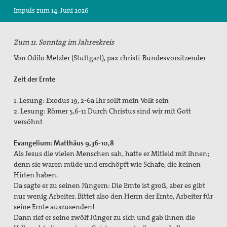
Impuls zum 14. Juni 2026
Suche
Zum 11. Sonntag im Jahreskreis
Von Odilo Metzler (Stuttgart), pax christi-Bundesvorsitzender
Zeit der Ernte
1. Lesung: Exodus 19, 2-6a Ihr sollt mein Volk sein
2. Lesung: Römer 5,6-11 Durch Christus sind wir mit Gott
versöhnt
Evangelium: Matthäus 9,36-10,8
Als Jesus die vielen Menschen sah, hatte er Mitleid mit ihnen;
denn sie waren müde und erschöpft wie Schafe, die keinen
Hirten haben.
Da sagte er zu seinen Jüngern: Die Ernte ist groß, aber es gibt
nur wenig Arbeiter. Bittet also den Herrn der Ernte, Arbeiter für
seine Ernte auszusenden!
Dann rief er seine zwölf Jünger zu sich und gab ihnen die