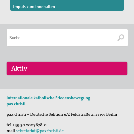
Impuls zum Innehalten
30. Jul 2026
Internationale katholische Friedensbewegung
Jägerstätter-Pilgern
pax christi
11. Aug 2026
pax christi – Deutsche Sektion e.V.
Feldstraße 4
,
13355
Berlin
Sommerferien-Friedensliedersingen
tel
+49 30 2007678-0
29. Aug 2026
mail
sekretariat@paxchristi.de
Fahrradpilgertour 2026