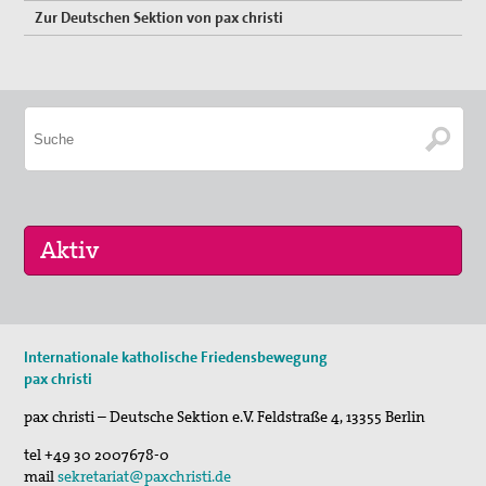
Zur Deutschen Sektion von pax christi
30. Jul 2026
Internationale katholische Friedensbewegung
Jägerstätter-Pilgern
pax christi
11. Aug 2026
pax christi – Deutsche Sektion e.V.
Feldstraße 4
,
13355
Berlin
Sommerferien-Friedensliedersingen
tel
+49 30 2007678-0
29. Aug 2026
mail
sekretariat@paxchristi.de