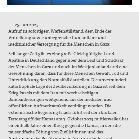
Flucht und Migration
Friedensbildung
25. Jun 2025
Frieden, Soziale Gerechtigkeit und Klimapolitik
Aufruf zu sofortigem Waffenstillstand, dem Ende der
Vertreibung sowie unbegrenzter humanitärer und
pc-Korrespondenz
medizinischer Versorgung für die Menschen in Gaza!
Seit langer Zeit gibt es eine große Gleichgültigkeit und
Archiv
Apathie in Deutschland gegenüber dem Leid und Schicksal
der Menschen in Gaza und auch im Westjordanland und eine
Materialien
Gewöhnung daran, dass für diese Menschen Gewalt, Tod und
Unterdrückung den Normalfall darstellen. Die unvermindert
Print-Materialien
katastrophale Lage der Zivilbevölkerung in Gaza ist seit dem
Krieg Israels mit dem Iran mit wechselseitigen
Newsletter
Bombardierungen weitgehend aus der medialen und
öffentlichen Aufmerksamkeit verdrängt worden. Die
Ausstellung Gestalten der Gewaltfreiheit
extremistische Regierung Israels führt seit dem brutalen
Terrorangriff der Hamas am 7. Oktober 2023 mittlerweile über
Papst Johannes XXIII-Preis
eineinhalb Jahre einen Krieg gegen die Hamas, in dem die
Preisträger*innen
tausendfache Tötung von Zivilist*innen und das
Aushungern der Bevölkerung in Gaza gnadenlos und