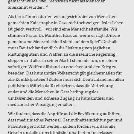
gemacht wurde, weil Menschen nicht als Menschen
anerkannt wurden.`“
Als Christ*innen dürfen wir angesichts der von Menschen
gemachten Katastrophe in Gaza nicht schweigen. Jedes Leben
ist gleich wertvoll – wir sind eine Menschheitsfamilie! Wir
stimmen Pastor Dr. Munther Isaac zu, wenn er sagt: „Unsere
gemeinsame Menschlichkeit steht auf dem Spiel“. Deshalb
muss Deutschland endlich die Lieferung von jeglichen
Rüstungsgütern und Waffen an die israelische Regierung
stoppen und alles in seiner Macht stehende tun, um einen
sofortigen Waffenstillstand zu erreichen und den Krieg zu
beenden. Das humanitäre Völkerrecht gilt gleichermaßen für
alle Konfliktparteien! Zudem muss sich Deutschland mit allen
politischen Mitteln dafür einsetzen, dass die Vertreibung
endet und die Menschen in Gaza bedingungslos
umfassenden und sicheren Zugang zu humanitärer und
medizinischer Versorgung erhalten.
Wir fordern, dass die Angriffe auf die Bevölkerung aufhören,
dass medizinisches Personal, Gesundheitseinrichtungen und
Patienten geschützt werden. Zudem fordern wir, dass alle
Geiseln und alle unrechtmäßig Inhaftierten freigelassen