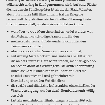
Preisbeirat
völkerrechtswidrig in Kauf genommen wird. Auf einer Fläche,
die nur um ein Fünftel größer ist als die der Stadt Münster,
Hintergrund: Papst Johannes XXIII und II.
aber mit rund 2,2 Mill. Einwohnern, hat der Krieg die
Vatikanisches Konzil
Lebenswelt der palästinensischen Zivilbevölkerung in ein
Inferno verwandelt, vor dem sie nicht fliehen können:
Spiritueller Impuls
weit über 50 000 Menschen sind ermordet worden – in
der Mehrzahl unschuldige Frauen und Kinder;
Mitmachen
mehrere zehntausend Tote werden noch unter den
Trümmern vermutet;
Basisgruppen
über 100 000 Zivilist*innen wurden verwundet;
seit Anfang März blockiert Israel nahezu alle Hilfsgüter,
Spenden Friedensreferent
die an der Grenze zu Gaza bereit stehen; mehr als 450 000
Menschen droht das Verhungern. Die aktuelle Verteilung
Aktionen / Projekte
durch die Gaza Humanitarian Foundation(GHF) ist
absolut unzureichend und geht einher mit
Mitglied werden!
Erschießungen an den Verteilstellen;
die soziale und städtische Infrastruktur einschließlich der
Mitgliedschaft verschenken
Wasserversorgung wurden durch Bombardements völlig
Spenden und Fördern
zerstört;
fast alle medizinischen Einrichtungen sind zerstört oder
Kampagnen & Partner*innen