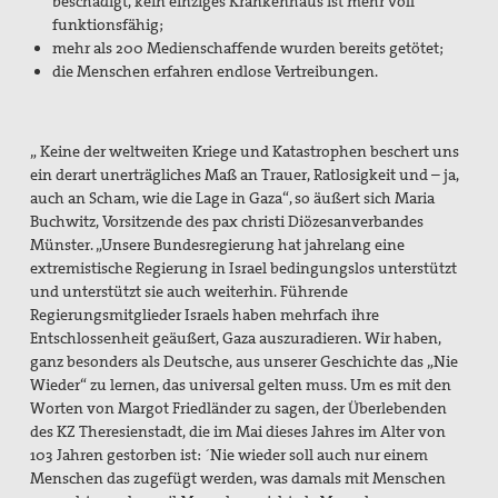
beschädigt, kein einziges Krankenhaus ist mehr voll
funktionsfähig;
Kontakt
mehr als 200 Medienschaffende wurden bereits getötet;
die Menschen erfahren endlose Vertreibungen.
Suche
„ Keine der weltweiten Kriege und Katastrophen beschert uns
ein derart unerträgliches Maß an Trauer, Ratlosigkeit und – ja,
auch an Scham, wie die Lage in Gaza“, so äußert sich Maria
Buchwitz, Vorsitzende des pax christi Diözesanverbandes
Münster. „Unsere Bundesregierung hat jahrelang eine
extremistische Regierung in Israel bedingungslos unterstützt
und unterstützt sie auch weiterhin. Führende
Regierungsmitglieder Israels haben mehrfach ihre
Entschlossenheit geäußert, Gaza auszuradieren. Wir haben,
ganz besonders als Deutsche, aus unserer Geschichte das „Nie
Wieder“ zu lernen, das universal gelten muss. Um es mit den
Worten von Margot Friedländer zu sagen, der Überlebenden
des KZ Theresienstadt, die im Mai dieses Jahres im Alter von
103 Jahren gestorben ist: ´Nie wieder soll auch nur einem
Menschen das zugefügt werden, was damals mit Menschen