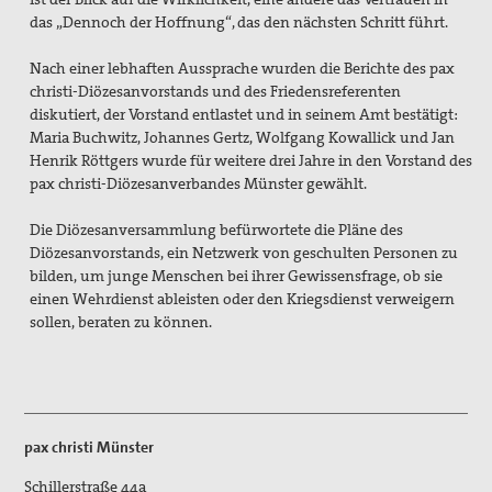
Preisbeirat
das „Dennoch der Hoffnung“, das den nächsten Schritt führt.
Hintergrund: Papst Johannes XXIII und II.
Nach einer lebhaften Aussprache wurden die Berichte des pax
Vatikanisches Konzil
christi-Diözesanvorstands und des Friedensreferenten
diskutiert, der Vorstand entlastet und in seinem Amt bestätigt:
Spiritueller Impuls
Maria Buchwitz, Johannes Gertz, Wolfgang Kowallick und Jan
Henrik Röttgers wurde für weitere drei Jahre in den Vorstand des
Mitmachen
pax christi-Diözesanverbandes Münster gewählt.
Basisgruppen
Die Diözesanversammlung befürwortete die Pläne des
Diözesanvorstands, ein Netzwerk von geschulten Personen zu
Spenden Friedensreferent
bilden, um junge Menschen bei ihrer Gewissensfrage, ob sie
einen Wehrdienst ableisten oder den Kriegsdienst verweigern
Aktionen / Projekte
sollen, beraten zu können.
Mitglied werden!
Mitgliedschaft verschenken
Spenden und Fördern
pax christi Münster
Schillerstraße 44a
Kampagnen & Partner*innen