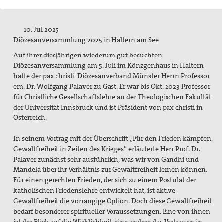
Flucht und Migration
Friedensbildung
10. Jul 2025
Diözesanversammlung 2025 in Haltern am See
Frieden, Soziale Gerechtigkeit und Klimapolitik
Auf ihrer diesjährigen wiederum gut besuchten
Diözesanversammlung am 5. Juli im Könzgenhaus in Haltern
pc-Korrespondenz
hatte der pax christi-Diözesanverband Münster Herrn Professor
em. Dr. Wolfgang Palaver zu Gast. Er war bis Okt. 2023 Professor
Archiv
für Christliche Gesellschaftslehre an der Theologischen Fakultät
der Universität Innsbruck und ist Präsident von pax christi in
Materialien
Österreich.
Print-Materialien
In seinem Vortrag mit der Überschrift „Für den Frieden kämpfen.
Gewaltfreiheit in Zeiten des Krieges“ erläuterte Herr Prof. Dr.
Newsletter
Palaver zunächst sehr ausführlich, was wir von Gandhi und
Mandela über ihr Verhältnis zur Gewaltfreiheit lernen können.
Ausstellung Gestalten der Gewaltfreiheit
Für einen gerechten Frieden, der sich zu einem Postulat der
Papst Johannes XXIII-Preis
katholischen Friedenslehre entwickelt hat, ist aktive
Gewaltfreiheit die vorrangige Option. Doch diese Gewaltfreiheit
Preisträger*innen
bedarf besonderer spiritueller Voraussetzungen. Eine von ihnen
ist der Blick auf die Wirklichkeit, eine andere das Vertrauen in