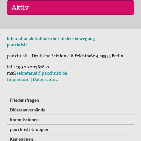
11. Aug 2026
Internationale katholische Friedensbewegung
Sommerferien-Friedensliedersingen
pax christi
29. Aug 2026
pax christi – Deutsche Sektion e.V.
Feldstraße 4
,
13355
Berlin
Fahrradpilgertour 2026
tel
+49 30 2007678-0
05. Sep 2026
mail
sekretariat@paxchristi.de
Musik für den Frieden
Impressum
|
Datenschutz
Friedensfragen
Diözesanverbände
Kommissionen
pax christi-Gruppen
Kampagnen