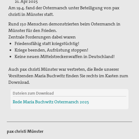
21. Apr 2025
Flucht und Migration
Am 19.4. fand der Ostermarsch unter Beteiligung von pax
christi in Münster statt.
Friedensbildung
Rund 150 Menschen demonstrierten beim Ostermarsch in
Frieden, Soziale Gerechtigkeit und Klimapolitik
Münster für den Frieden.
Zentrale Forderungen dabei waren
pc-Korrespondenz
Friedensfähig statt kriegstüchtig!
Kriege beenden, Aufrüstung stoppen!
Archiv
Keine neuen Mittelstreckenwaffen in Deutschland!
Materialien
Auch pax christi Münster war vertreten, die Rede unserer
Vorsitzenden Maria Buchwitz finden Sie rechts im Kasten zum
Print-Materialien
Download.
Dateien zum Download
Newsletter
Rede Maria Buchwitz Ostermarsch 2025
Ausstellung Gestalten der Gewaltfreiheit
Papst Johannes XXIII-Preis
pax christi Münster
Preisträger*innen