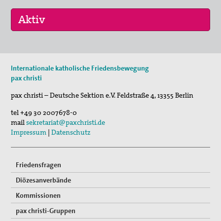
Kontakt
Suche
11. Aug 2026
Internationale katholische Friedensbewegung
Sommerferien-Friedensliedersingen
pax christi
29. Aug 2026
pax christi – Deutsche Sektion e.V.
Feldstraße 4
,
13355
Berlin
Fahrradpilgertour 2026
tel
+49 30 2007678-0
05. Sep 2026
mail
sekretariat@paxchristi.de
Musik für den Frieden
Impressum
|
Datenschutz
Friedensfragen
Diözesanverbände
Kommissionen
pax christi-Gruppen