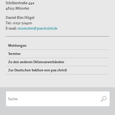
Schillerstraße 44a
Preisbeirat
48155
Münster
Hintergrund: Papst Johannes XXIII und II.
Daniel Kim Hügel
Vatikanisches Konzil
Tel.:
0251-511420
E-mail:
muenster@paxchristi.de
Spiritueller Impuls
Mitmachen
Meldungen
Basisgruppen
Termine
Zu den anderen Diözesanverbänden
Spenden Friedensreferent
Zur Deutschen Sektion von pax christi
Aktionen / Projekte
Mitglied werden!
Mitgliedschaft verschenken
Spenden und Fördern
Kampagnen & Partner*innen