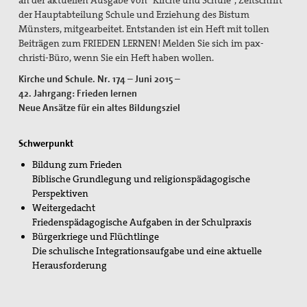
an der aktuellen Ausgabe von "Kirche und Schule", Zeitschrift
Flucht und Migration
der Hauptabteilung Schule und Erziehung des Bistum
Münsters, mitgearbeitet. Entstanden ist ein Heft mit tollen
Friedensbildung
Beiträgen zum FRIEDEN LERNEN! Melden Sie sich im pax-
christi-Büro, wenn Sie ein Heft haben wollen.
Frieden, Soziale Gerechtigkeit und Klimapolitik
Kirche und Schule. Nr. 174 – Juni 2015 –
42. Jahrgang: Frieden lernen
pc-Korrespondenz
Neue Ansätze für ein altes Bildungsziel
Archiv
Schwerpunkt
Materialien
Bildung zum Frieden
Print-Materialien
Biblische Grundlegung und religionspädagogische
Perspektiven
Newsletter
Weitergedacht
Friedenspädagogische Aufgaben in der Schulpraxis
Ausstellung Gestalten der Gewaltfreiheit
Bürgerkriege und Flüchtlinge
Die schulische Integrationsaufgabe und eine aktuelle
Papst Johannes XXIII-Preis
Herausforderung
Preisträger*innen