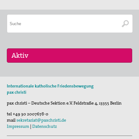
30. Jul 2026
Internationale katholische Friedensbewegung
Jägerstätter-Pilgern
pax christi
11. Aug 2026
pax christi – Deutsche Sektion e.V.
Feldstraße 4
,
13355
Berlin
Sommerferien-Friedensliedersingen
tel
+49 30 2007678-0
29. Aug 2026
mail
sekretariat@paxchristi.de
Fahrradpilgertour 2026
Impressum
|
Datenschutz