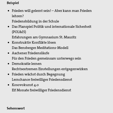
Beispiel
Preisbeirat
Frieden will gelernt sein! – Aber kann man Frieden
Hintergrund: Papst Johannes XXIII und II.
lehren?
Vatikanisches Konzil
Friedensbildung in der Schule
Das Planspiel Politik und internationale Sicherheit
Spiritueller Impuls
(POL&IS)
Erfahrungen am Gymnasium St. Mauritz
Mitmachen
Konstruktiv Konflikte lösen
Das Bensberger Meditations-Modell
Basisgruppen
Aachener Friedensläufe
Für den Frieden gemeinsam unterwegs sein
Spenden Friedensreferent
Demokratie lernen
Rechtsextremen Einstellungen entgegenwirken
Aktionen / Projekte
Frieden wächst durch Begegnung
Lernchance freiwilliger Friedensdienst
Mitglied werden!
Kosovokunst 4.0
Elf Monate freiwilliger Friedensdienst
Mitgliedschaft verschenken
Spenden und Fördern
Sehenswert
Kampagnen & Partner*innen