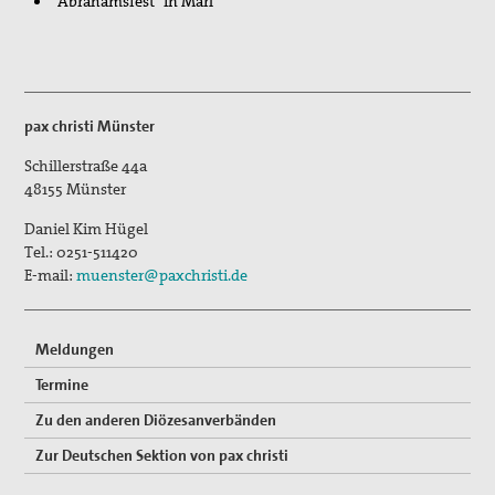
"Abrahamsfest" in Marl
pax christi Münster
Schillerstraße 44a
48155
Münster
Daniel Kim Hügel
Tel.:
0251-511420
E-mail:
muenster@paxchristi.de
Meldungen
Termine
Zu den anderen Diözesanverbänden
Zur Deutschen Sektion von pax christi