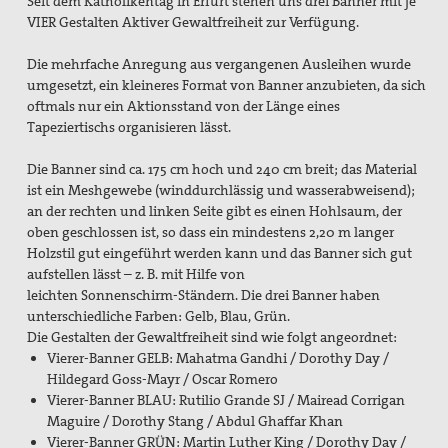
Seit dem Katholikentag in Erfurt stehen uns drei Banner mit je
VIER Gestalten Aktiver Gewaltfreiheit zur Verfügung.
Die mehrfache Anregung aus vergangenen Ausleihen wurde
umgesetzt, ein kleineres Format von Banner anzubieten, da sich
oftmals nur ein Aktionsstand von der Länge eines
Tapeziertischs organisieren lässt.
Die Banner sind ca. 175 cm hoch und 240 cm breit; das Material
ist ein Meshgewebe (winddurchlässig und wasserabweisend);
an der rechten und linken Seite gibt es einen Hohlsaum, der
oben geschlossen ist, so dass ein mindestens 2,20 m langer
Holzstil gut eingeführt werden kann und das Banner sich gut
aufstellen lässt – z. B. mit Hilfe von
leichten Sonnenschirm-Ständern. Die drei Banner haben
unterschiedliche Farben: Gelb, Blau, Grün.
Die Gestalten der Gewaltfreiheit sind wie folgt angeordnet:
Vierer-Banner GELB: Mahatma Gandhi / Dorothy Day /
Hildegard Goss-Mayr / Oscar Romero
Vierer-Banner BLAU: Rutilio Grande SJ / Mairead Corrigan
Maguire / Dorothy Stang / Abdul Ghaffar Khan
Vierer-Banner GRÜN: Martin Luther King / Dorothy Day /