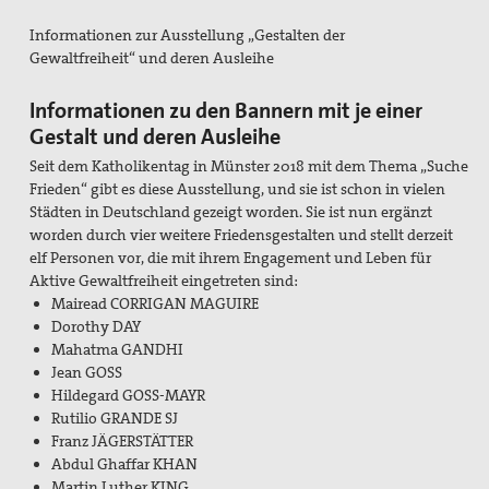
Flucht und Migration
Informationen zur Ausstellung „Gestalten der
Gewaltfreiheit“ und deren Ausleihe
Friedensbildung
Frieden, Soziale Gerechtigkeit und Klimapolitik
Informationen zu den Bannern mit je einer
Gestalt und deren Ausleihe
pc-Korrespondenz
Seit dem Katholikentag in Münster 2018 mit dem Thema „Suche
Frieden“ gibt es diese Ausstellung, und sie ist schon in vielen
Archiv
Städten in Deutschland gezeigt worden. Sie ist nun ergänzt
worden durch vier weitere Friedensgestalten und stellt derzeit
Materialien
elf Personen vor, die mit ihrem Engagement und Leben für
Aktive Gewaltfreiheit eingetreten sind:
Print-Materialien
Mairead CORRIGAN MAGUIRE
Dorothy DAY
Newsletter
Mahatma GANDHI
Jean GOSS
Ausstellung Gestalten der Gewaltfreiheit
Hildegard GOSS-MAYR
Papst Johannes XXIII-Preis
Rutilio GRANDE SJ
Franz JÄGERSTÄTTER
Preisträger*innen
Abdul Ghaffar KHAN
Martin Luther KING