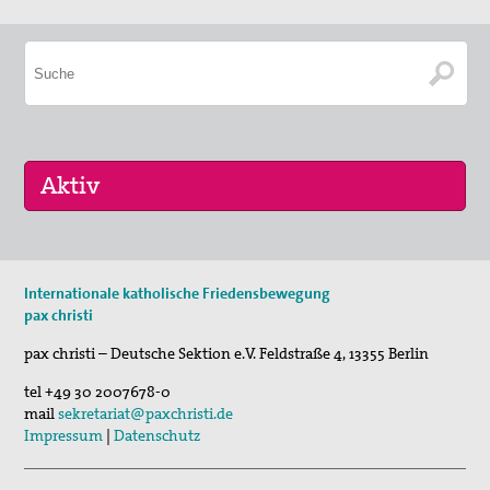
11. Aug 2026
Internationale katholische Friedensbewegung
Sommerferien-Friedensliedersingen
pax christi
29. Aug 2026
pax christi – Deutsche Sektion e.V.
Feldstraße 4
,
13355
Berlin
Fahrradpilgertour 2026
tel
+49 30 2007678-0
05. Sep 2026
mail
sekretariat@paxchristi.de
Musik für den Frieden
Impressum
|
Datenschutz