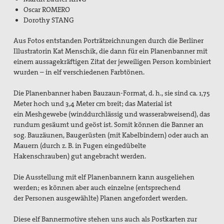
Preisbeirat
Oscar ROMERO
Dorothy STANG
Hintergrund: Papst Johannes XXIII und II.
Vatikanisches Konzil
Aus Fotos entstanden Porträtzeichnungen durch die Berliner
Illustratorin Kat Menschik, die dann für ein Planenbanner mit
Spiritueller Impuls
einem aussagekräftigen Zitat der jeweiligen Person kombiniert
wurden – in elf verschiedenen Farbtönen.
Mitmachen
Die Planenbanner haben Bauzaun-Format, d. h., sie sind ca. 1,75
Basisgruppen
Meter hoch und 3,4 Meter cm breit; das Material ist
ein Meshgewebe (winddurchlässig und wasserabweisend), das
Spenden Friedensreferent
rundum gesäumt und geöst ist. Somit können die Banner an
sog. Bauzäunen, Baugerüsten (mit Kabelbindern) oder auch an
Aktionen / Projekte
Mauern (durch z. B. in Fugen eingedübelte
Hakenschrauben) gut angebracht werden.
Mitglied werden!
Die Ausstellung mit elf Planenbannern kann ausgeliehen
Mitgliedschaft verschenken
werden; es können aber auch einzelne (entsprechend
der Personen ausgewählte) Planen angefordert werden.
Spenden und Fördern
Diese elf Bannermotive stehen uns auch als Postkarten zur
Kampagnen & Partner*innen