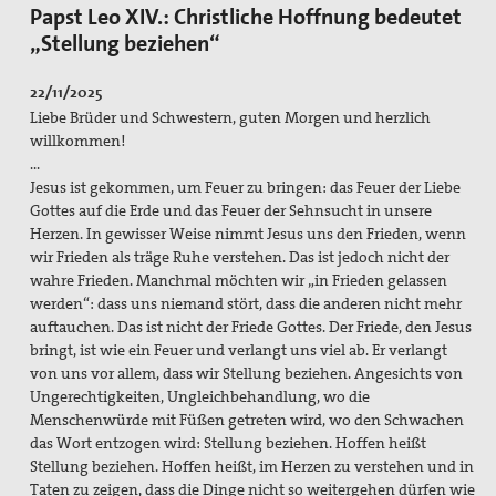
Papst Leo XIV.: Christliche Hoffnung bedeutet
Flucht und Migration
„Stellung beziehen“
Friedensbildung
22/11/2025
Frieden, Soziale Gerechtigkeit und Klimapolitik
Liebe Brüder und Schwestern, guten Morgen und herzlich
willkommen!
pc-Korrespondenz
…
Jesus ist gekommen, um Feuer zu bringen: das Feuer der Liebe
Archiv
Gottes auf die Erde und das Feuer der Sehnsucht in unsere
Herzen. In gewisser Weise nimmt Jesus uns den Frieden, wenn
Materialien
wir Frieden als träge Ruhe verstehen. Das ist jedoch nicht der
wahre Frieden. Manchmal möchten wir „in Frieden gelassen
Print-Materialien
werden“: dass uns niemand stört, dass die anderen nicht mehr
auftauchen. Das ist nicht der Friede Gottes. Der Friede, den Jesus
Newsletter
bringt, ist wie ein Feuer und verlangt uns viel ab. Er verlangt
von uns vor allem, dass wir Stellung beziehen. Angesichts von
Ausstellung Gestalten der Gewaltfreiheit
Ungerechtigkeiten, Ungleichbehandlung, wo die
Menschenwürde mit Füßen getreten wird, wo den Schwachen
Papst Johannes XXIII-Preis
das Wort entzogen wird: Stellung beziehen. Hoffen heißt
Stellung beziehen. Hoffen heißt, im Herzen zu verstehen und in
Preisträger*innen
Taten zu zeigen, dass die Dinge nicht so weitergehen dürfen wie