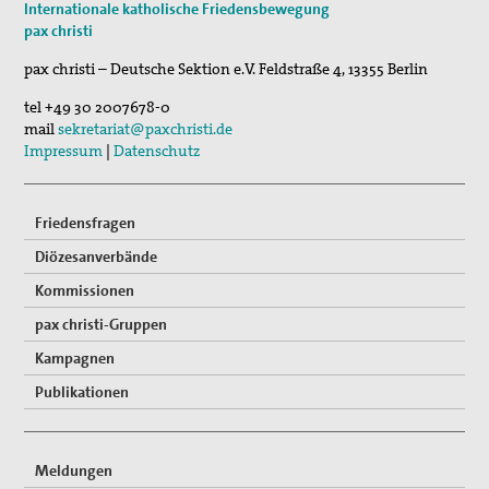
Internationale katholische Friedensbewegung
Sommerferien-Friedensliedersingen
pax christi
29. Aug 2026
pax christi – Deutsche Sektion e.V.
Feldstraße 4
,
13355
Berlin
Fahrradpilgertour 2026
tel
+49 30 2007678-0
05. Sep 2026
mail
sekretariat@paxchristi.de
Musik für den Frieden
Impressum
|
Datenschutz
Friedensfragen
Diözesanverbände
Kommissionen
pax christi-Gruppen
Kampagnen
Publikationen
Meldungen