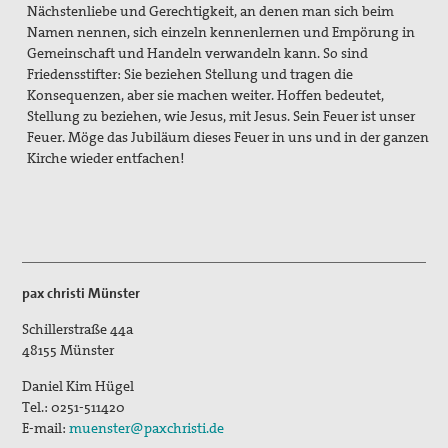
Nächstenliebe und Gerechtigkeit, an denen man sich beim
Namen nennen, sich einzeln kennenlernen und Empörung in
Kontakt
Gemeinschaft und Handeln verwandeln kann. So sind
Friedensstifter: Sie beziehen Stellung und tragen die
Suche
Konsequenzen, aber sie machen weiter. Hoffen bedeutet,
Stellung zu beziehen, wie Jesus, mit Jesus. Sein Feuer ist unser
Feuer. Möge das Jubiläum dieses Feuer in uns und in der ganzen
Kirche wieder entfachen!
pax christi Münster
Schillerstraße 44a
48155
Münster
Daniel Kim Hügel
Tel.:
0251-511420
E-mail:
muenster@paxchristi.de