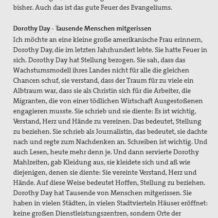
bisher. Auch das ist das gute Feuer des Evangeliums.
Preisbeirat
Dorothy Day - Tausende Menschen mitgerissen
Hintergrund: Papst Johannes XXIII und II.
Vatikanisches Konzil
Ich möchte an eine kleine große amerikanische Frau erinnern,
Dorothy Day, die im letzten Jahrhundert lebte. Sie hatte Feuer in
Spiritueller Impuls
sich. Dorothy Day hat Stellung bezogen. Sie sah, dass das
Wachstumsmodell ihres Landes nicht für alle die gleichen
Mitmachen
Chancen schuf, sie verstand, dass der Traum für zu viele ein
Albtraum war, dass sie als Christin sich für die Arbeiter, die
Basisgruppen
Migranten, die von einer tödlichen Wirtschaft Ausgestoßenen
engagieren musste. Sie schrieb und sie diente: Es ist wichtig,
Spenden Friedensreferent
Verstand, Herz und Hände zu vereinen. Das bedeutet, Stellung
zu beziehen. Sie schrieb als Journalistin, das bedeutet, sie dachte
Aktionen / Projekte
nach und regte zum Nachdenken an. Schreiben ist wichtig. Und
auch Lesen, heute mehr denn je. Und dann servierte Dorothy
Mitglied werden!
Mahlzeiten, gab Kleidung aus, sie kleidete sich und aß wie
diejenigen, denen sie diente: Sie vereinte Verstand, Herz und
Mitgliedschaft verschenken
Hände. Auf diese Weise bedeutet Hoffen, Stellung zu beziehen.
Dorothy Day hat Tausende von Menschen mitgerissen. Sie
Spenden und Fördern
haben in vielen Städten, in vielen Stadtvierteln Häuser eröffnet:
keine großen Dienstleistungszentren, sondern Orte der
Kampagnen & Partner*innen