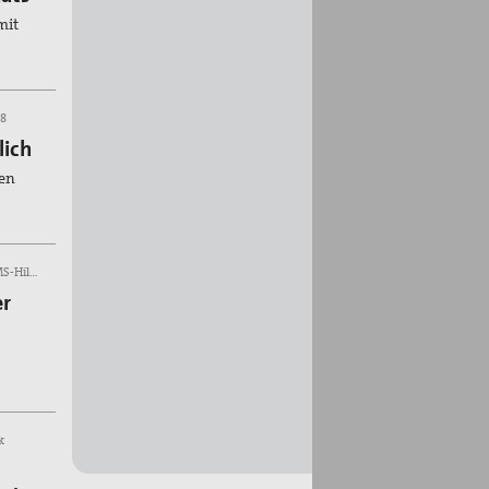
mit
 8
lich
nen
18. Sep 2026, Pfarrzentrum St. Clemens, Patronatsstraße 2, MS-Hiltrup
er
k