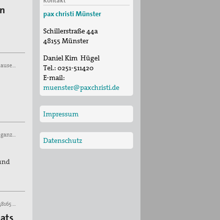
Kontakt
en
pax christi Münster
Schillerstraße 44a
48155
Münster
Daniel Kim Hügel
29. Aug 2026 bis 30. Aug 2026, Start: Gastkirche in Recklinghausen, Heilige Geist-Straße 7
Tel.:
0251-511420
E-mail:
muenster@paxchristi.de
Impressum
05. Sep 2026 bis 05. Sep 2026, an verschiedenen Orten in der ganzen Stadt in Münster
Datenschutz
und
08. Sep 2026, Pfarrzentrum St. Clemens, Patronatsstraße 2, 48165 Münster
aats