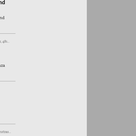
nd
und
23. Sep 2026, Pfarrheim Liebfrauen-Überwasser, Katthagen 2, 48143 Münster
nza
16. Okt 2026 bis 16. Okt 2026, Sportanlage SC Münster 08 (Kunstrasenplatz), Mauritz-Lindenweg, Münster