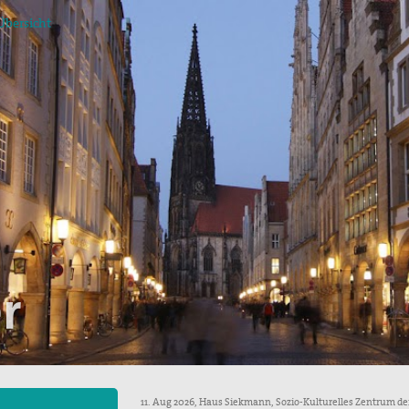
Übersicht
egung in der
ktion und arbeitet in
ischen Konzils.
lied des weltweiten
de des II. Weltkrieges,
en
hnung die Hand
r