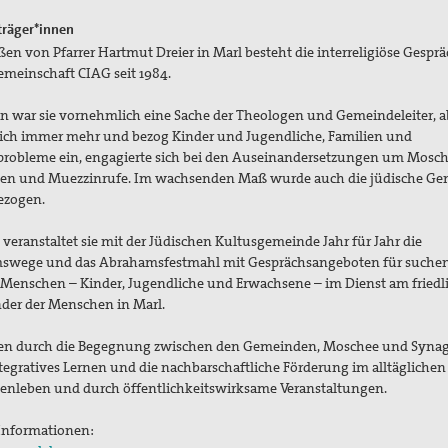
träger*innen
en von Pfarrer Hartmut Dreier in Marl besteht die interreligiöse Gespr
emeinschaft CIAG seit 1984.
n war sie vornehmlich eine Sache der Theologen und Gemeindeleiter, ab
sich immer mehr und bezog Kinder und Jugendliche, Familien und
lprobleme ein, engagierte sich bei den Auseinandersetzungen um Mosc
en und Muezzinrufe. Im wachsenden Maß wurde auch die jüdische G
ezogen.
 veranstaltet sie mit der Jüdischen Kultusgemeinde Jahr für Jahr die
swege und das Abrahamsfestmahl mit Gesprächsangeboten für suche
e Menschen – Kinder, Jugendliche und Erwachsene – im Dienst am friedl
der der Menschen in Marl.
en durch die Begegnung zwischen den Gemeinden, Moschee und Synag
tegratives Lernen und die nachbarschaftliche Förderung im alltäglichen
leben und durch öffentlichkeitswirksame Veranstaltungen.
Informationen: