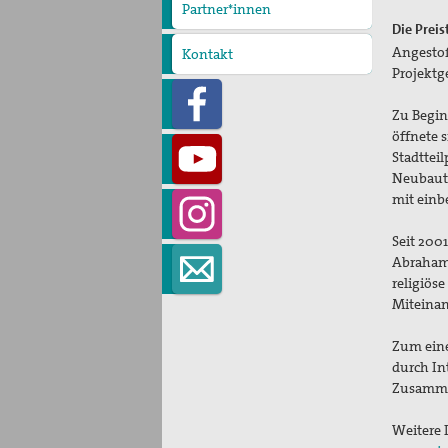
Partner*innen
Die Preis
Angestoß
Kontakt
Projektg
Zu Begin
öffnete 
Stadttei
Neubaut
mit einb
Seit 2001
Abraham
religiös
Miteinan
Zum ein
durch In
Zusammen
Weitere 