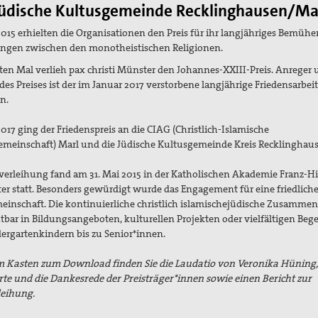
üdische Kultusgemeinde Recklinghausen/Ma
2015 erhielten die Organisationen den Preis für ihr langjähriges Bemüh
gen zwischen den monotheistischen Religionen.
ten Mal verlieh pax christi Münster den Johannes-XXIII-Preis. Anreger
 des Preises ist der im Januar 2017 verstorbene langjährige Friedensarbeit
n.
017 ging der Friedenspreis an die CIAG (Christlich-Islamische
emeinschaft) Marl und die Jüdische Kultusgemeinde Kreis Recklinghau
sverleihung fand am 31. Mai 2015 in der Katholischen Akademie Franz-H
er statt. Besonders gewürdigt wurde das Engagement für eine friedlich
einschaft. Die kontinuierliche christlich islamischejüdische Zusammen
htbar in Bildungsangeboten, kulturellen Projekten oder vielfältigen B
ergartenkindern bis zu Senior*innen.
m Kasten zum Download finden Sie die Laudatio von Veronika Hüning,
e und die Dankesrede der Preisträger*innen sowie einen Bericht zur
leihung.