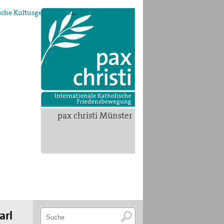
emeinde Recklinghausen/Marl
pax christi Münster
arl