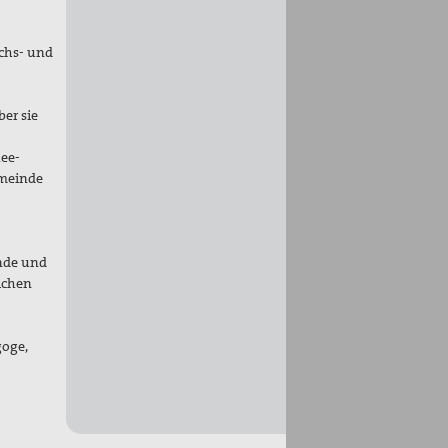
ächs- und
er sie
hee-
emeinde
nde und
ichen
oge,