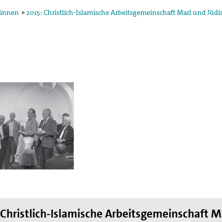
*innen
»
2015: Christlich-Islamische Arbeitsgemeinschaft Marl und Jüdische Kultusg
egung in der
ktion und arbeitet in
ischen Konzils.
lied des weltweiten
de des II. Weltkrieges,
en
hnung die Hand
 Christlich-Islamische Arbeitsgemeinschaft M