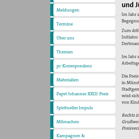
pax
und J
christi
Meldungen
Im Jahr 
Begegnun
Termine
Zum drit
Initiator
Über uns
Vorstand &
Dertman
Friedensreferent
Themen
Aktive Gewaltfreiheit
Antimilitarismus
Im Jahr 2
Beratung
Kriegsdienstverweigerung
Arbeitsg
Flucht und Migration
pc-Korrespondenz
Friedensbildung
Frieden, Soziale
Archiv
Gerechtigkeit und
Die Prei
Materialien
Klimapolitik
Print-Materialien
in Münst
Newsletter
Ausstellung Gestalten der
Stadtgem
Gewaltfreiheit
Papst Johannes XXIII-Preis
Preisträger*innen
wird sic
Preisbeirat
Hintergrund: Papst
von Kind
Johannes XXIII und II.
Spiritueller Impuls
Vatikanisches Konzil
Rechts i
Grußwort
Mitmachen
Basisgruppen
Spenden Friedensreferent
Aktionen / Projekte
Mitglied werden!
Preisver
Mitgliedschaft
Kampagnen &
verschenken
Spenden und Fördern