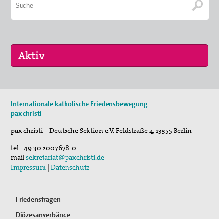
11. Aug 2026
Internationale katholische Friedensbewegung
Sommerferien-Friedensliedersingen
pax christi
29. Aug 2026
pax christi – Deutsche Sektion e.V.
Feldstraße 4
,
13355
Berlin
Fahrradpilgertour 2026
tel
+49 30 2007678-0
05. Sep 2026
mail
sekretariat@paxchristi.de
Musik für den Frieden
Impressum
|
Datenschutz
Friedensfragen
Diözesanverbände