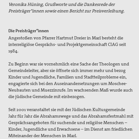
Veronika Hüning, Grußworte und die Dankesrede der
Preisbeirat
Preisträger*innen sowie einen Bericht zur Preisverleihung.
Hintergrund: Papst Johannes XXIII und II.
Vatikanisches Konzil
Die Preisträger*innen
Spiritueller Impuls
Angestoßen von Pfarrer Hartmut Dreier in Marl besteht die
interreligiöse Gesprächs- und Projektgemeinschaft CIAG seit
Mitmachen
1984.
Basisgruppen
Zu Beginn war sie vornehmlich eine Sache der Theologen und
Gemeindeleiter, aber sie öffnete sich immer mehr und bezog
Spenden Friedensreferent
Kinder und Jugendliche, Familien und Stadtteilprobleme ein,
engagierte sich bei den Auseinandersetzungen um Moschee-
Aktionen / Projekte
Neubauten und Muezzinrufe. Im wachsenden Maß wurde auch
die jüdische Gemeinde mit einbezogen.
Mitglied werden!
Seit 2001 veranstaltet sie mit der Jüdischen Kultusgemeinde
Mitgliedschaft verschenken
Jahr für Jahr die Abrahamswege und das Abrahamsfestmahl mit
Gesprächsangeboten für suchende und religiöse Menschen –
Spenden und Fördern
Kinder, Jugendliche und Erwachsene – im Dienst am friedlichen
Miteinander der Menschen in Marl.
Kampagnen & Partner*innen