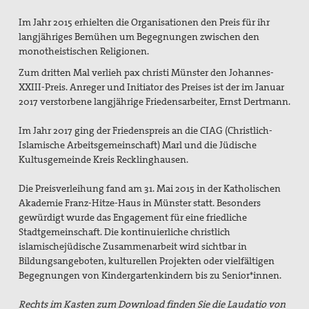
Flucht und Migration
Im Jahr 2015 erhielten die Organisationen den Preis für ihr
langjähriges Bemühen um Begegnungen zwischen den
Friedensbildung
monotheistischen Religionen.
Frieden, Soziale Gerechtigkeit und Klimapolitik
Zum dritten Mal verlieh pax christi Münster den Johannes-
XXIII-Preis. Anreger und Initiator des Preises ist der im Januar
pc-Korrespondenz
2017 verstorbene langjährige Friedensarbeiter, Ernst Dertmann.
Archiv
Im Jahr 2017 ging der Friedenspreis an die CIAG (Christlich-
Islamische Arbeitsgemeinschaft) Marl und die Jüdische
Materialien
Kultusgemeinde Kreis Recklinghausen.
Print-Materialien
Die Preisverleihung fand am 31. Mai 2015 in der Katholischen
Akademie Franz-Hitze-Haus in Münster statt. Besonders
Newsletter
gewürdigt wurde das Engagement für eine friedliche
Stadtgemeinschaft. Die kontinuierliche christlich
Ausstellung Gestalten der Gewaltfreiheit
islamischejüdische Zusammenarbeit wird sichtbar in
Bildungsangeboten, kulturellen Projekten oder vielfältigen
Papst Johannes XXIII-Preis
Begegnungen von Kindergartenkindern bis zu Senior*innen.
Preisträger*innen
Rechts im Kasten zum Download finden Sie die Laudatio von