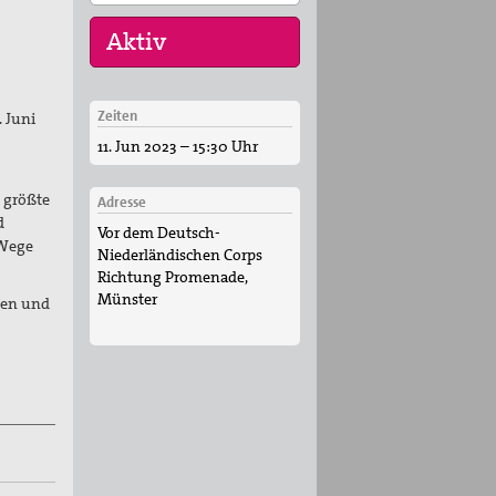
Zeiten
. Juni
30. Jul 2026
11. Jun 2023 – 15:30 Uhr
Jägerstätter-Pilgern
11. Aug 2026
s größte
Adresse
Sommerferien-
d
Vor dem Deutsch-
Friedensliedersingen
 Wege
Niederländischen Corps
29. Aug 2026
Richtung Promenade,
Fahrradpilgertour 2026
Münster
den und