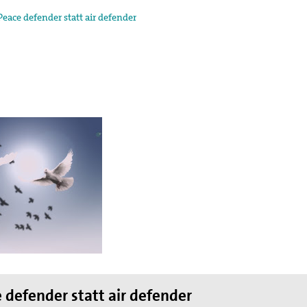
Peace defender statt air defender
egung in der
ktion und arbeitet in
ischen Konzils.
lied des weltweiten
de des II. Weltkrieges,
en
hnung die Hand
 defender statt air defender