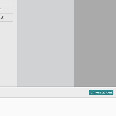
n
sti
Einverstanden