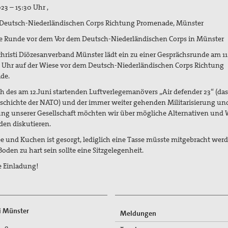
023 – 15:30 Uhr ,
Deutsch-Niederländischen Corps Richtung Promenade, Münster
he Runde vor dem Vor dem Deutsch-Niederländischen Corps in Münster
christi Diözesanverband Münster lädt ein zu einer Gesprächsrunde am 11
 Uhr auf der Wiese vor dem Deutsch-Niederländischen Corps Richtung
de.
ch des am 12.Juni startenden Luftverlegemanövers „Air defender 23“ (da
eschichte der NATO) und der immer weiter gehenden Militarisierung un
ng unserer Gesellschaft möchten wir über mögliche Alternativen und
den diskutieren.
ee und Kuchen ist gesorgt, lediglich eine Tasse müsste mitgebracht wer
 Boden zu hart sein sollte eine Sitzgelegenheit.
e Einladung!
ti Münster
Meldungen