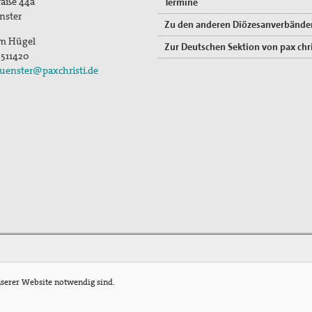
traße 44a
Termine
nster
Zu den anderen Diözesanverbände
im Hügel
Zur Deutschen Sektion von pax chri
-511420
uenster@paxchristi.de
nserer Website notwendig sind.